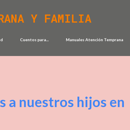
Ir al contenido principal
RANA Y FAMILIA
ad
Cuentos para...
Manuales Atención Temprana
 a nuestros hijos en