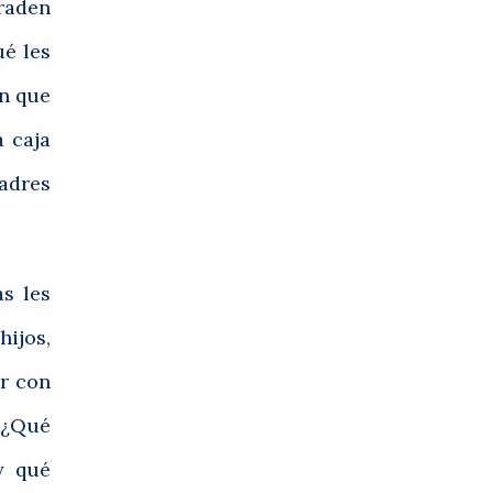
raden
ué les
en que
a caja
padres
s les
hijos,
ar con
 ¿Qué
y qué