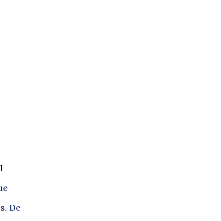
l
ue
s. De