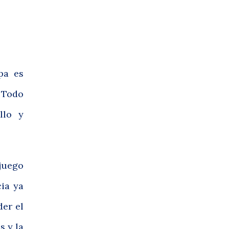
pa es
. Todo
llo y
 juego
cia ya
er el
s y la